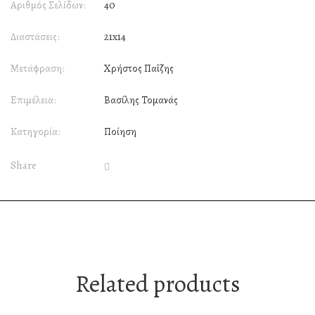
Αριθμός Σελίδων:
40
Διαστάσεις:
21x14
Μετάφραση:
Χρήστος Παΐζης
Επιμέλεια:
Βασίλης Τομανάς
Κατηγορία:
Ποίηση
Share
Related products