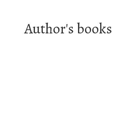
Author's books
Ξενόγλωσση Λογοτεχνία
Αμερική
Ξενόγλωσση Λογοτεχνία
Η Δίκη