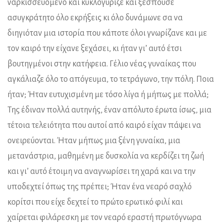
ναρκισσευόμενο και κυκλογύριζε και ξεσπούσε
ασυγκράτητο όλο εκρήξεις κι όλο δυνάμωνε σα να
διηγιόταν μια ιστορία που κάποτε όλοι γνωρίζανε και με
τον καιρό την είχανε ξεχάσει, κι ήταν γι’ αυτό έτσι
βουτηγμένοι στην κατήφεια. Γέλιο νέας γυναίκας που
αγκάλιαζε όλο το απόγευμα, το τετράγωνο, την πόλη. Ποια
ήταν; Ήταν ευτυχισμένη με τόσο λίγα ή μήπως με πολλά;
Της έδιναν πολλά αυτηνής, έναν απόλυτο έρωτα ίσως, μια
τέτοια τελειότητα που αυτοί από καιρό είχαν πάψει να
ονειρεύονται. Ήταν μήπως μια ξένη γυναίκα, μια
μετανάστρια, μαθημένη με δυσκολία να κερδίζει τη ζωή
και γι’ αυτό έτοιμη να αναγνωρίσει τη χαρά και να την
υποδεχτεί όπως της πρέπει; Ήταν ένα νεαρό σαχλό
κορίτσι που είχε δεχτεί το πρώτο ερωτικό φιλί και
χαίρεται φιλάρεσκη με τον νεαρό εραστή πρωτόγνωρα