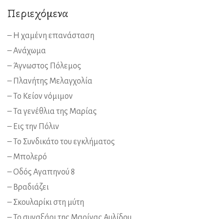
Περιεχόμενα
– Η χαμένη επανάσταση
– Ανάχωμα
– Άγνωστος Πόλεμος
– Πλανήτης Μελαγχολία
– Το Κείον νόμιμον
– Τα γενέθλια της Μαρίας
– Εις την Πόλιν
– Το Συνδικάτο του εγκλήματος
– Μπολερό
– Οδός Αγαπηνού 8
– Βραδιάζει
– Σκουλαρίκι στη μύτη
– Το συναξάρι της Μαρίνας Αυλίδου