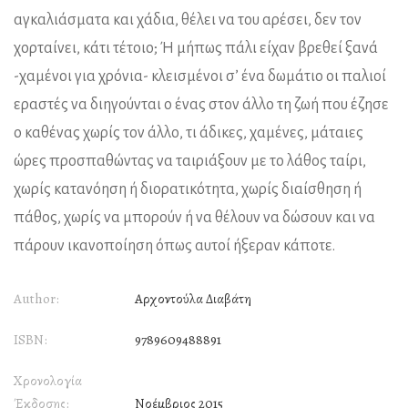
αγκαλιάσματα και χάδια, θέλει να του αρέσει, δεν τον
χορταίνει, κάτι τέτοιο; Ή μήπως πάλι είχαν βρεθεί ξανά
-χαμένοι για χρόνια- κλεισμένοι σ’ ένα δωμάτιο οι παλιοί
εραστές να διηγούνται ο ένας στον άλλο τη ζωή που έζησε
ο καθένας χωρίς τον άλλο, τι άδικες, χαμένες, μάταιες
ώρες προσπαθώντας να ταιριάξουν με το λάθος ταίρι,
χωρίς κατανόηση ή διορατικότητα, χωρίς διαίσθηση ή
πάθος, χωρίς να μπορούν ή να θέλουν να δώσουν και να
πάρουν ικανοποίηση όπως αυτοί ήξεραν κάποτε.
Author:
Αρχοντούλα Διαβάτη
ISBN:
9789609488891
Χρονολογία
Έκδοσης:
Νοέμβριος 2015