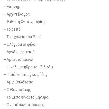
– Ξύπνημα
– Αρχιπέλαγος
– Έκθεση Φωτογραφίας
– Το ρεπό
– Το σχολείο του Θεού
– Ολόγυρα οι φίλοι
– Αρνάκι φρικασέ
– Αμάν, το τρένο!
– Η κολυμπήθρα του Σιλωάμ
– Παιδί για τους καφέδες
– Αμφιθαλόεσσα
– Ο Θανασάκης
– Το μέσο είναι το μήνυμα
– Ονομάτων επίσκεψις