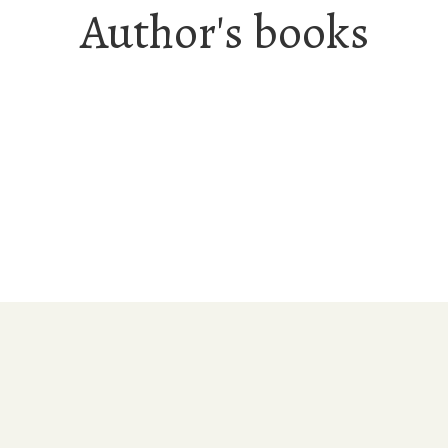
Author's books
Ελληνική Λογοτεχνία-Πεζογραφία
Ρετούς – Το Τρυφερό Χάδι του Ψέματος