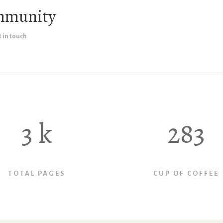
ommunity
 in touch
3
k
283
TOTAL PAGES
CUP OF COFFEE