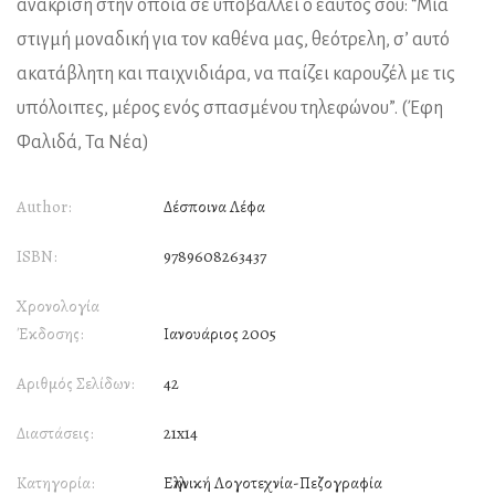
ανάκριση στην οποία σε υποβάλλει ο εαυτός σου: “Μία
στιγμή μοναδική για τον καθένα μας, θεότρελη, σ’ αυτό
ακατάβλητη και παιχνιδιάρα, να παίζει καρουζέλ με τις
υπόλοιπες, μέρος ενός σπασμένου τηλεφώνου”. (Έφη
Φαλιδά, Τα Νέα)
Author:
Δέσποινα Λέφα
ISBN:
9789608263437
Χρονολογία
Έκδοσης:
Ιανουάριος 2005
Αριθμός Σελίδων:
42
Διαστάσεις:
21x14
Κατηγορία:
Ελληνική Λογοτεχνία-Πεζογραφία