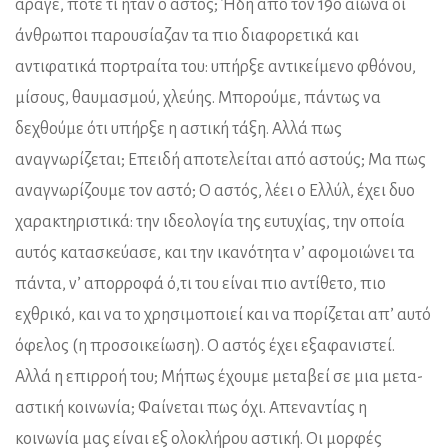
άραγε, ποτέ τι ήταν ο αστός; Ήδη από τον 19ο αιώνα οι
άνθρωποι παρουσίαζαν τα πιο διαφορετικά και
αντιφατικά πορτραίτα του: υπήρξε αντικείμενο φθόνου,
μίσους, θαυμασμού, χλεύης. Μπορούμε, πάντως να
δεχθούμε ότι υπήρξε η αστική τάξη. Αλλά πως
αναγνωρίζεται; Επειδή αποτελείται από αστούς; Μα πως
αναγνωρίζουμε τον αστό; Ο αστός, λέει ο Ελλύλ, έχει δυο
χαρακτηριστικά: την ιδεολογία της ευτυχίας, την οποία
αυτός κατασκεύασε, και την ικανότητα ν’ αφομοιώνει τα
πάντα, ν’ απορροφά ό,τι του είναι πιο αντίθετο, πιο
εχθρικό, και να το χρησιμοποιεί και να πορίζεται απ’ αυτό
όφελος (η προσοικείωση). Ο αστός έχει εξαφανιστεί.
Αλλά η επιρροή του; Μήπως έχουμε μεταβεί σε μια μετα-
αστική κοινωνία; Φαίνεται πως όχι. Απεναντίας η
κοινωνία μας είναι εξ ολοκλήρου αστική. Οι μορφές