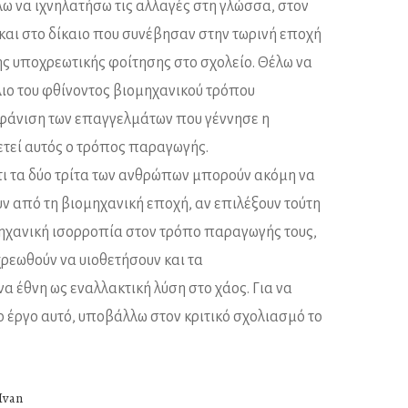
ω να ιχνηλατήσω τις αλλαγές στη γλώσσα, στον
 και στο δίκαιο που συνέβησαν στην τωρινή εποχή
ης υποχρεωτικής φοίτησης στο σχολείο. Θέλω να
ο του φθίνοντος βιομηχανικού τρόπου
φάνιση των επαγγελμάτων που γέννησε η
ετεί αυτός ο τρόπος παραγωγής.
τι τα δύο τρίτα των ανθρώπων μπορούν ακόμη να
 από τη βιομηχανική εποχή, αν επιλέξουν τούτη
μηχανική ισορροπία στον τρόπο παραγωγής τους,
ρεωθούν να υιοθετήσουν και τα
 έθνη ως εναλλακτική λύση στο χάος. Για να
 έργο αυτό, υποβάλλω στον κριτικό σχολιασμό το
 Ivan