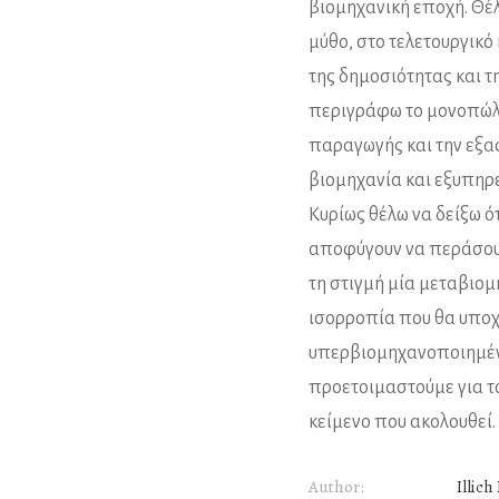
βιομηχανική εποχή. Θέλ
μύθο, στο τελετουργικό
της δημοσιότητας και τ
περιγράφω το μονοπώλι
παραγωγής και την εξα
βιομηχανία και εξυπηρ
Κυρίως θέλω να δείξω ό
αποφύγουν να περάσουν
τη στιγμή μία μεταβιο
ισορροπία που θα υποχ
υπερβιομηχανοποιημένα
προετοιμαστούμε για το
κείμενο που ακολουθεί.
Author:
Illich