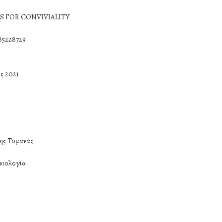
S FOR CONVIVIALITY
85228729
ος 2021
ης Τομανάς
νιολογία