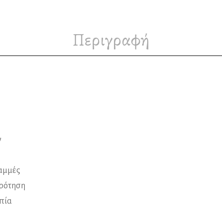
Περιγραφή
ν
ραμμές
κρότηση
πία