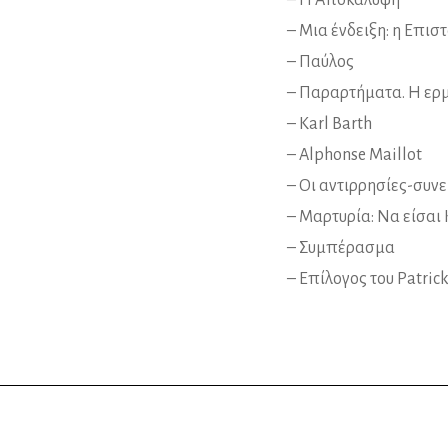
– Η Αποκάλυψη
– Μια ένδειξη: η Επισ
– Παύλος
– Παραρτήματα. Η ερμη
– Karl Barth
– Alphonse Maillot
– Οι αντιρρησίες-συν
– Μαρτυρία: Να είσαι 
– Συμπέρασμα
– Επίλογος του Patric