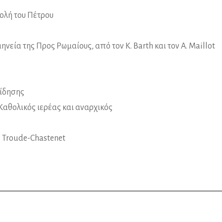
τολή του Πέτρου
νεία της Προς Ρωμαίους, από τον K. Barth και τον A. Maillot
είδησης
Καθολικός ιερέας και αναρχικός
k Troude-Chastenet