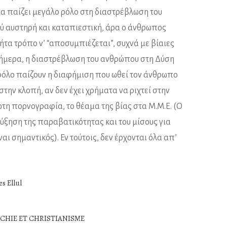
α παίζει μεγάλο ρόλο στη διαστρέβλωση του
λύ αυστηρή και καταπιεστική, άρα ο άνθρωπος
ήτα τρόπο ν’ “αποσυμπιέζεται”, συχνά με βίαιες
 Σήμερα, η διαστρέβλωση του ανθρώπου στη Δύση
 ρόλο παίζουν η διαφήμιση που ωθεί τον άνθρωπο
την κλοπή, αν δεν έχει χρήματα να ριχτεί στην
τη πορνογραφία, το θέαμα της βίας στα Μ.Μ.Ε. (Ο
αύξηση της παραβατικότητας και του μίσους για
αι σημαντικός). Εν τούτοις, δεν έρχονται όλα απ’
s Ellul
CHIE ET CHRISTIANISME