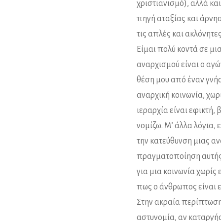
χριστιανισμό), αλλά και
πηγή αταξίας και άρνη
τις απλές και ακλόνητε
Είμαι πολύ κοντά σε μι
αναρχισμού είναι ο αγώ
θέση μου από έναν γνήσ
αναρχική κοινωνία, χωρ
ιεραρχία είναι εφικτή,
νομίζω. Μ’ άλλα λόγια,
την κατεύθυνση μιας αν
πραγματοποίηση αυτής τ
για μια κοινωνία χωρίς
πως ο άνθρωπος είναι ε
Στην ακραία περίπτωση
αστυνομία, αν καταργήσ