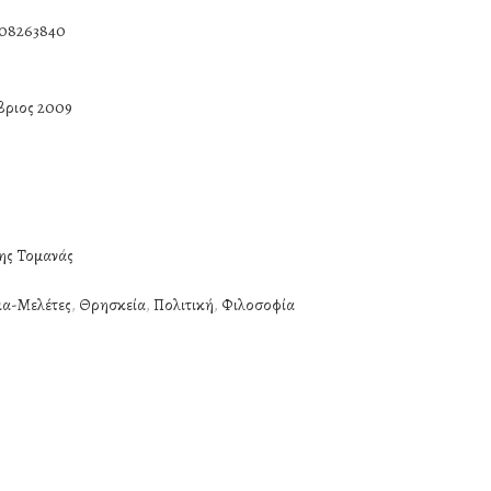
608263840
ριος 2009
ης Τομανάς
ια-Μελέτες
,
Θρησκεία
,
Πολιτική
,
Φιλοσοφία