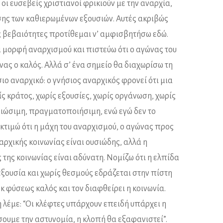
 οι ευσεβείς χριστιανοί φρικιούν με την αναρχία,
σης των καθιερωμένων εξουσιών. Αυτές ακριβώς
ς βεβαιότητες προτίθεμαι ν’ αμφισβητήσω εδώ.
α μορφή αναρχισμού και πιστεύω ότι ο αγώνας του
νας ο καλός. Αλλά σ’ ένα σημείο θα διαχωρίσω τη
ιο αναρχικό: ο γνήσιος αναρχικός φρονεί ότι μια
ίς κράτος, χωρίς εξουσίες, χωρίς οργάνωση, χωρίς
 βιώσιμη, πραγματοποιήσιμη, ενώ εγώ δεν το
 εκτιμώ ότι η μάχη του αναρχισμού, ο αγώνας προς
αρχικής κοινωνίας είναι ουσιώδης, αλλά η
ης κοινωνίας είναι αδύνατη. Νομίζω ότι η ελπίδα
 εξουσία και χωρίς θεσμούς εδράζεται στην πίστη
κ φύσεως καλός και τον διαφθείρει η κοινωνία.
 λέμε: “Οι κλέφτες υπάρχουν επειδή υπάρχει η
ουμε την αστυνομία, η κλοπή θα εξαφανιστεί”.