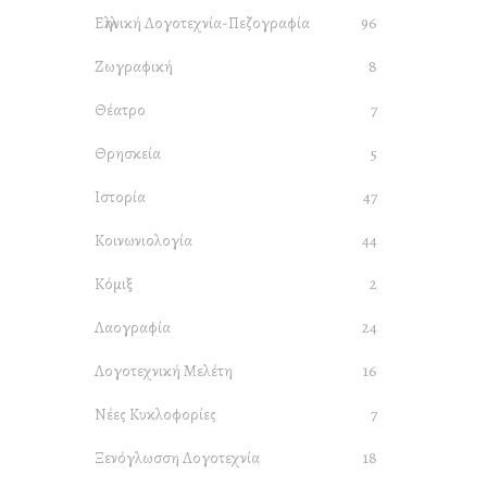
Ελληνική Λογοτεχνία-Πεζογραφία
96
Ζωγραφική
8
Θέατρο
7
Θρησκεία
5
Κείμε
Ιστορία
47
Κοινωνιολογία
44
By
Κόμιξ
2
Λαογραφία
24
Λογοτεχνική Μελέτη
16
Νέες Κυκλοφορίες
7
Οι Συμφ
Ξενόγλωσση Λογοτεχνία
18
By