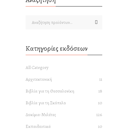
Bauh
Πρ
By
Κατηγορίες εκδόσεων
All Category
Αρχιτεκτονική
11
Βιβλία για τη Θεσσαλονίκη
18
Βλέμμα
Τέχ
Βιβλία για τη Σκόπελο
10
By
Δοκίμια-Μελέτες
126
Εκπαιδευτικά
10