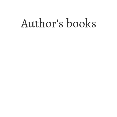
Author's books
Δοκίμια-Μελέτες
Εγώ, ο Αμάραντος
Δοκίμια-Μελέτες
Ελένη, Ανέμιζε το Θειάφι