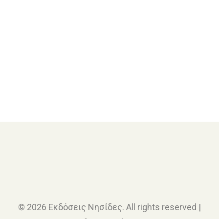
Τη Γλώσσα μου Έδωσαν Ελληνική – Τέταρτος Τόμος
Δοκίμια-Μελέτες
Τη Γλώσσα μου Έδωσαν Ελληνική – Τρίτος Τόμος
© 2026 Εκδόσεις Νησίδες. All rights reserved |