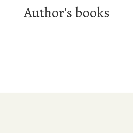
Author's books
Ελληνική Λογοτεχνία-Πεζογραφία
Η Επίσκεψη και Άλλα Νησιώτικα Διηγήματα